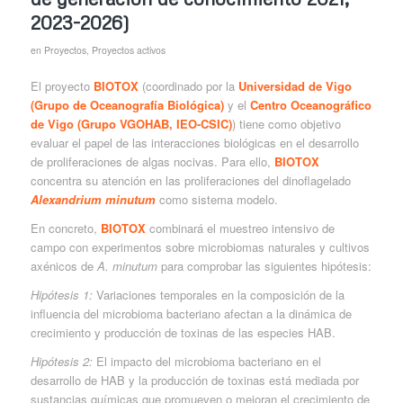
2023-2026)
en
Proyectos
,
Proyectos activos
El proyecto
BIOTOX
(coordinado por la
Universidad de Vigo
(Grupo de Oceanografía Biológica)
y el
Centro Oceanográfico
de Vigo (Grupo VGOHAB, IEO-CSIC)
) tiene como objetivo
evaluar el papel de las interacciones biológicas en el desarrollo
de proliferaciones de algas nocivas. Para ello,
BIOTOX
concentra su atención en las proliferaciones del dinoflagelado
Alexandrium minutum
como sistema modelo.
En concreto,
BIOTOX
combinará el muestreo intensivo de
campo con experimentos sobre microbiomas naturales y cultivos
axénicos de
A. minutum
para comprobar las siguientes hipótesis:
Hipótesis 1:
Variaciones temporales en la composición de la
influencia del microbioma bacteriano afectan a la dinámica de
crecimiento y producción de toxinas de las especies HAB.
Hipótesis 2:
El impacto del microbioma bacteriano en el
desarrollo de HAB y la producción de toxinas está mediada por
sustancias químicas que promueven o mejoran el crecimiento de