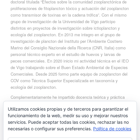
doctoral titulada “Efectos sobre la comunidad zooplanctónica de
proliferaciones de fitoplancton tóxico y actuación del zooplancton
como transmisor de toxinas en la cadena trófica”. Con el mismo
grupo de investigación de la Universidad de Vigo participo
distintos en proyectos de investigación sobre ictioplancton y
ecología del zooplancton. En 2013 me integro en el grupo de
investigación de plancton del Instituto per l’Ambiente Costiero
Marino del Consiglio Nazionale della Ricerca (CNR, Italia) como
personal técnico experto en el estudio de huevos y larvas de
peces comerciales. En 2020 inicio mi actividad técnica en el IEO
de Vigo trabajando sobre el Buen Estado Ambiental de Especies
Comerciales. Desde 2025 formo parte equipo de zooplancton del
COV como Técnica Superior Especializada en taxonomía y
ecología del zooplancton.
Complementariamente he impartido docencia teórica y práctica
en las Universidades de Vigo y de A Coruña, así como distintos
Utilizamos cookies propias y de terceros para garantizar el
cursos en el CNR sobre ecología marina, la mayoría de ellos
funcionamiento de la web, medir su uso y mejorar nuestros
sobre metodologías de trabajo con plancton.
servicios. Puede aceptar todas las cookies, rechazar las no
https://www.researchgate.net/profile/Isabel-Maneiro-Estraviz
necesarias o configurar sus preferencias.
Política de cookies