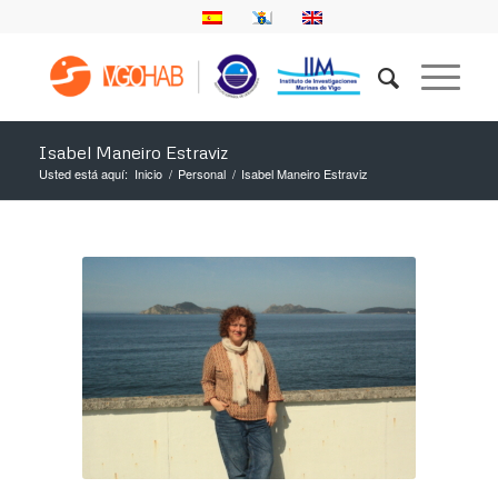
Isabel Maneiro Estraviz
Usted está aquí:
Inicio
/
Personal
/
Isabel Maneiro Estraviz