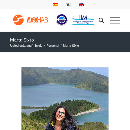
Marta Sixto
Usted está aquí:
Inicio
/
Personal
/
Marta Sixto