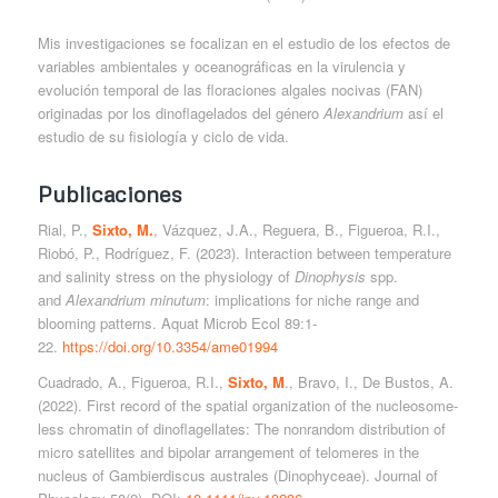
Mis investigaciones se focalizan en el estudio de los efectos de
variables ambientales y oceanográficas en la virulencia y
evolución temporal de las floraciones algales nocivas (FAN)
originadas por los dinoflagelados del género
Alexandrium
así el
estudio de su fisiología y ciclo de vida.
Publicaciones
Rial, P.,
Sixto, M.
, Vázquez, J.A., Reguera, B., Figueroa, R.I.,
Riobó, P., Rodríguez, F. (2023). Interaction between temperature
and salinity stress on the physiology of
Dinophysis
spp.
and
Alexandrium minutum
: implications for niche range and
blooming patterns. Aquat Microb Ecol 89:1-
22.
https://doi.org/10.3354/ame01994
Cuadrado, A., Figueroa, R.I.,
Sixto, M
., Bravo, I., De Bustos, A.
(2022). First record of the spatial organization of the nucleosome-
less chromatin of dinoflagellates: The nonrandom distribution of
micro satellites and bipolar arrangement of telomeres in the
nucleus of Gambierdiscus australes (Dinophyceae). Journal of