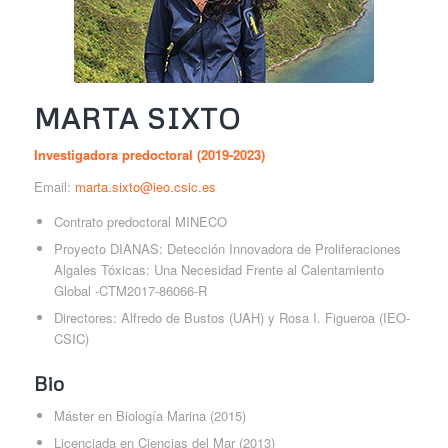
MARTA SIXTO
Investigadora predoctoral (2019-2023)
Email:
marta.sixto@ieo.csic.es
Contrato predoctoral MINECO
Proyecto DIANAS: Detección Innovadora de Proliferaciones
Algales Tóxicas: Una Necesidad Frente al Calentamiento
Global -CTM2017-86066-R
Directores: Alfredo de Bustos (UAH) y Rosa I. Figueroa (IEO-
CSIC)
Bio
Máster en Biología Marina (2015)
Licenciada en Ciencias del Mar (2013)