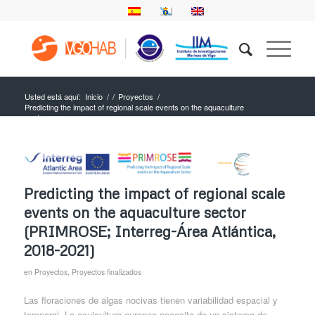
Usted está aquí:
Inicio
/
/
Proyectos
/
Predicting the impact of regional scale events on the aquaculture
sector...
Predicting the impact of regional scale
events on the aquaculture sector
(PRIMROSE; Interreg-Área Atlántica,
2018-2021)
en
Proyectos
,
Proyectos finalizados
Las floraciones de algas nocivas tienen variabilidad espacial y
temporal. La acuicultura europea necesita de un sistema de